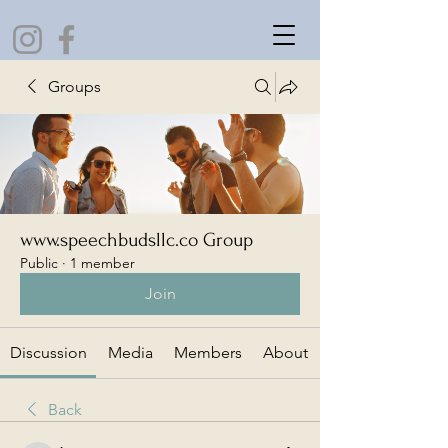
Groups
www.speechbudsllc.co Group
Public
·
1 member
Join
Discussion
Media
Members
About
Back