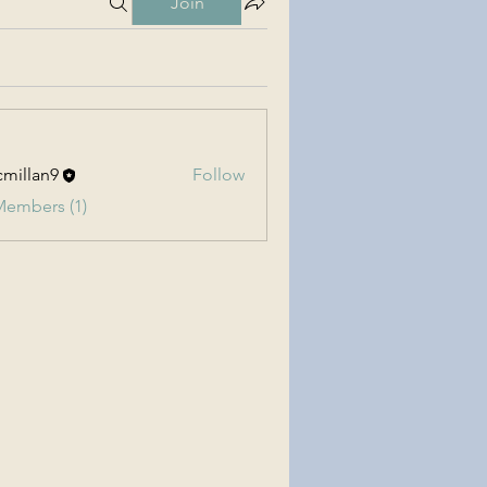
Join
millan9
Follow
an9
Members (1)