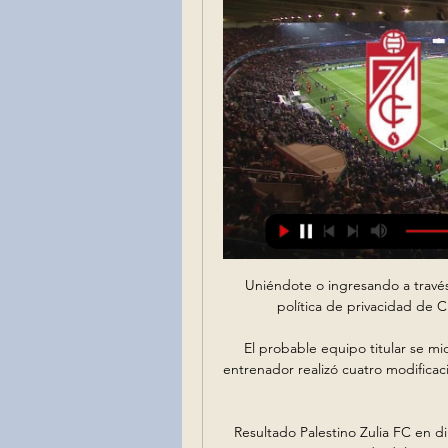
Uniéndote o ingresando a través de Facebook aceptás los términos de servicio y la política de privacidad de Change.org y aceptás recibir mensajes email …

El probable equipo titular se midió ante el cuadro de la cuarta división del club y el entrenador realizó cuatro modificaciones con respecto al once que igualó en Santiago del Estero.

Resultado Palestino Zulia FC en directo: consulte las estadísticas de Palestino Zulia FC, partido del 30 May 2019 y siga el marcador en directo.

En Directo: Granada vs Atlético Madrid online Granada vs. At hace 19 horas — En Directo: Granada vs Atlético Madrid online Granada vs. Atletico Madrid (17 de Mar., 2024) Resultados 22 enero 2024 Directo HD hace 6 días ...

transacciones seguras en línea, como firma de contratos y comprar por Internet. el ex senador Ramiro Espino,. lugar mañana domingo a las 7:00 de la noche en la Casa Nacional del Voleibol del Centro Olímpico Juan Pablo Duarte, sede del campeonato.

Chevrolet Trax 2016 Camioneta SUV en San Luis Potosi, San Luis Potosí. cuenta con aire acondicionado, el vehículo tiene transmisión manual y dirección asistida, usa gasolina como. y mecánica cualquier prueba jamas chocada crédito o contado tomamos vehículo mayores informes con héctor cel 3.3.3.1.3.9.6.9.8.2 consumo 18kms.

CSKA de Moscú vs Barcelona Lassa en vivo y en directo online en Euroliga 2017. 01/12/2017 1:30. Jordi Valle. CSKA Moscow - -. El CSKA de Moscú llega al partido después de vencer la pasada jornada en Málaga y situarse con siete victorias y dos derrotas,. El Valencia deja escapar una nueva victoria en Mestalla hace 11 horas.

Por supuesto, debemos dar ia gran importancia que se merece a ese fabuloso nuevo Récord del Campeonato y por otro lado también de España (1h26:36) de María Pérez, arrebatándoselo a otra María histórica, María Vasco. RESULTADOS hombres y sus parciales / mujeres y sus parciales.

Documento BOE-A-1995-16730. Acuerdo de 20 de junio de 1995, de la Comisión Permanente del Consejo General del Poder Judicial, por el que se resuelve el concurso convocado por Acuerdo del Pleno de 22 de febrero de 1995, sobre convocatoria de plazas de Magistrados suplentes y Jueces sustitutos para el año judicial 1995-1996, en el ámbito de.

/ “Grupo Tricoteras”, Intervención estética en el paisaje, Colina frente al Balneario Municipal de Victoria, Provincia de Entre Ríos. - 2008- UTN, Universidad Tecnológica Nacional, Facultad Regional Avellaneda / IV Salón Nacional , mención especial …

La Terminal de ómnibus de Resistencia, la ciudad capital de la provincia de Chaco, es una de las terminales dentro de Argentina por donde más pasajeros transitan anualmente, se …

Pumas derrotó 2-0 a los Tiburones Rojos en la Jornada 5 del Apertura 2019. Pumas contra Veracruz en el estadio Olímpico Universitario. FOTO:. en vivo Pumas Veracruz Liga Mx jornada 5 Apertura 2019 Pumas vs Veracruz unam C.U ciudad universitaria Dónde ver el partido de Pumas.

Granada - Atlético: a qué hora es, TV, dónde y cómo ver hace 5 horas — El encuentro entre el Granada Club de Fútbol y el Club Atlético de Madrid se podrá seguir en vivo online a través del directo de As.com ...

Los Diablos Rojos del México, club más ganador en la historia de la Liga Mexicana de Beisbol (LMB),. para los Diablos Rojos el 5 de abril cuando reciban a los Tigres de Quintana Roo en una edición más de la apodada ‘Guerra Civil’. MC. Te puede interesar.

garantÍa de 2 aÑos---enganche desde el 20 % y plazos hasta 48 meses---exhibiciÓn en z motors puebla----contacto unico ricardo ramirez---22-25-204921---contam

El domingo a las 14.10 Lanús tendrá un nuevo objetivo al enfrentar a Gimnasia Y Esgrima de La Plata como local. Para esté partido, el técnico Luiz Zubeldía repetiría los once que le ganaron a Racing en Avellaneda en la primera fecha del Apertura.

España - Austria U-17 Campeonato de Europa Sub 17 - 4 mayo 2019. Campeonato de Eur