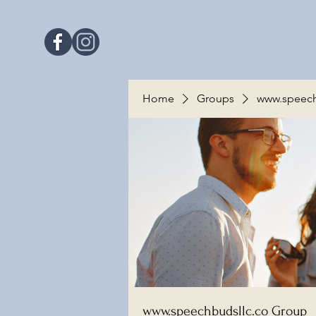
Home
Groups
www.speech
www.speechbudsllc.co Group