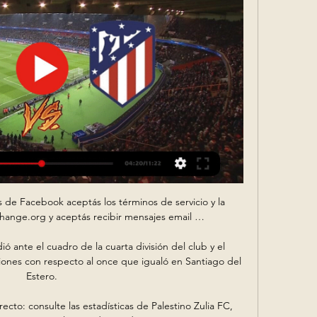
opa Sub 17 - Sigue en directo el partido de Fútbol entre España y Austria U-17 que tendrá lugar el 4 mayo 2019 a las 17:00. Sigue en Eurosport el resultado en directo del partido, así como las jugadas más importantes.

1/4 de FINAL - Mundial Sub-17 India 2017 ESPAÑA - IRAN , Seleccion Española de Futbol Masculino Sub-17 Este partido sera retransmitido o televisado en directo vivo por: GOL tv. Enviar por correo electrónico Escribe un blog Compartir con Twitter Compartir con Facebook Compartir en Pinterest.

Millonarios volvió a sonreir tras conseguir su primera victoria en la Liga Águila 2019-II en la fecha 2 ante Once Caldas en el estadio El Campín. El único gol del …

Hora del encuentro entre Deportivo Pereira – Cortuluá:11/06/2019 a las 02:30h (Hora De España) Tipo de juego: Fútbol Colombia Primera B / Finale También puede estar disponible el Deportivo Pereira – Cortuluá en Youtube por lo que si buscas aLeer el resto.

Marcelo Vivas - entrenador de Sport Boys - confía en salvar del descenso al elenco rosado luego de su victoria ante la Academia Cantolao. Marcelo Vivas. (Universidad San Martín): se jugará la vida en las doce fechas restantes. Se mide ante Deportivo Municipal en la próxima jornada.

Balonmano playa - España U-17 : palmarés, resultados e identidad. Real Federación Española de Balonmano, Espagne, Espagne U-17, Espagne U17, España, España U-17.

[11] Sport Victoria v CD Coopsol [8] 1-2 : 07/14 18:00: 6 [12] Los Caimanes FC v Sport Loreto [9] 1-0 : 07/13 18:15: 6 [6] Alianza Atletico v Atlético Grau [5] 2-0 : 06/16 20:30: 5 [1] Santos FC v CD Coopsol [8] 1-1 : 06/16 20:30: 5 [12] Sport Loreto v Alianza Atletico [3] 1-0 : 06/16 20:30: 5 [4] Union Huaral v Sport Victoria [10] 1-0 : 06/16.

El Club Deportivo Leganés logró una importantísima victoria (3-1) ante el Villarreal tras remontar un encuentro que se le puso en contra en la segunda parte. Diego Rico, El Zhar y Gabriel fueron los goleadores pepineros, Raba adelantó a los visitantes. Respeto entre ambos conjuntos en …

Das ist der Spielbericht zur Begegnung UD San Sebastián de los Reyes gegen Real Madrid B (Castilla) am 06.10.2019 im Wettbewerb Segunda División B - Grupo I

Atlético de Madrid, en directo: LaLiga EA Sports hoy en vivo hace 5 minutos — Sigue la retransmisión del Granada vs Atlético: partido de la 21ª jornada de Primera División. Hoy, lunes 22 de enero, a las 21:00h en As.

Sigue las instrucciones para ver Oriente Petrolero v Sport Boys Warnes en directo y en streaming desde tu casa. te ofrece toda la acción de Bolivia - Torneo Apertura en tu casa. Disfruta del mejor Partidos de fútbol en vivo si te registras en y depositas algo de dinero.

Atlético Madrid - Granada en vivo, resultados H2H Atlético Madrid Granada marcadores en directo (y ver en vivo gratis video streaming en directo) comienza el 26 nov 2023 a las 11:00 (Hora UTC) Liga F, ...

La selección de Venezuela de baloncesto, enfrentará el lunes a Costa de Marfil, en un duelo entre los combinados derrotados en la primera jornada del Grupo A en el Mundial de China. Foto: Referencial. Este partido que significa la supervivencia en el torneo para ambos equipos.

Tras el descanso el Real Valladolid salió mejor que los italianos. Sandro, de nuevo el mejor en ataque mientras estuvo en el campo, puso en apuros al guardameta del Brescia en varias jugadas, pero el canario no pudo definir para adelantar a los blanquivioletas. Pasaban los minutos y el dominio blanquivioleta no se diluía.

Granada-Atlético Madrid EN DIRECTO: Atlético Mad | Group hace 19 horas — Granada | VER EN - Bolavip 22 enero 2024 Deporte TV. hace 1 día — Watch Live Stream Online Granada - Atlético de Madrid (20.01.24) ...

Encuentra y contacta con cientos de mujeres escorts que se anuncian gratis en Skokka Guatemala ofreciendo sexo en guatemala, chicas a domicilio Guatemala. Acompañantes de lujo, escorts complacientes, milfs, edecanes, flaquitas ricas, chicas divas, …

Ver CDF en Vivo (canal de fútbol) Online: Desde Abril de 2003 CDF es el lider en transmisión deportiva en tierra chilena con emisiones de todos los partidos de la Liga de Chile en vivo y con grandes comentaristas como Claudio Palma, Rodrigo Goldberg, Dante Poli entre otros.

Ver partido Tenerife vs Numancia 25 8 2019 la liga 2 en vivo online. agosto 21,. Arranca el torneo de segunda división de España y puedes Ver partido Lugo vs Extremadura 17 8 2019 la liga 2 en vivo online gratis en HD este 17 de agosto a las 18:00 hs en vivo y en directo..

En vivo Granada CF vs Atlético de Madrid minuto a hace 9 horas — En vivo Granada CF vs Atlético de Madrid vea el minuto a minuto del partido Granada CF vs Atlético de Madrid de la Liga de Espana.

Aniversario de nuestro estadio Jose Martín Olaeta. por Socio Nº 9028 | Feb 25, 2019 | Noticias. El 15 de Abril de 1944 Argentino inauguró su estadio, el “José Martín Olaeta, y debutó en la Asociación de Fútbol Argentino, en un partido que jugó contra All Boys por el Torneo …

Granada - Atlético, en directo | LaLiga EA Sports hoy en vivo hace 29 minutos — ¡Buenas noches a todos! ¡Bienvenidos al directo del partido que cierra la jornada 21! ¡Bienvenidos al Granada-Atlético!

En Directo: Granada Atlético Madrid Granada CF - Atlético de hace 19 horas — Atlético Madrid vs Granada en vivo VER EN VIVO Atlético de Madrid vs Granada sigue la TRANSMISIÓN del partido por LaLiga Santander Dónde ver ...

Granada CF vs Atlético de Madrid En vivo Explore las estadísticas de Granada CF vs Atlético de Madrid live en AiScore - Estamos actualizando los números en esta página cada segundo del juego.

gutierrez orellana alba 3 398 lopez ruiz paula 4 398 jose albaladejo luisa fernanda gcia bermejo. chalan mercha alba maria 3 398 morcuende carrobles alba 2 398 gavillero caballero saray belen 1 398. fernando carrillo angel diaz ortiz antonio de la hoz enrique diez barra santiago garcia yuste

23 López Echeverría, Alejandro Enrique (Opción 1) 24 Razquin Romanzado, Mikel (Opción 1) 25 Silanes Anguita, Luis Ángel (Opción 1) 26 Lizarraga Muñoz, Iñaki (Opción 1) Admitido en 1-MONT/MANT.INSTAL.FRIO/CLIM/CAL en la sede Centro 