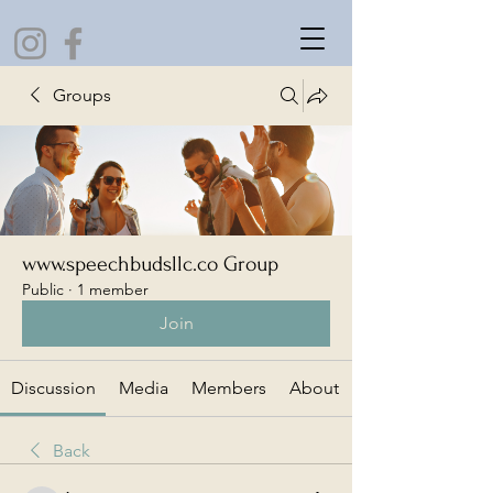
Groups
www.speechbudsllc.co Group
Public
·
1 member
Join
Discussion
Media
Members
About
Back