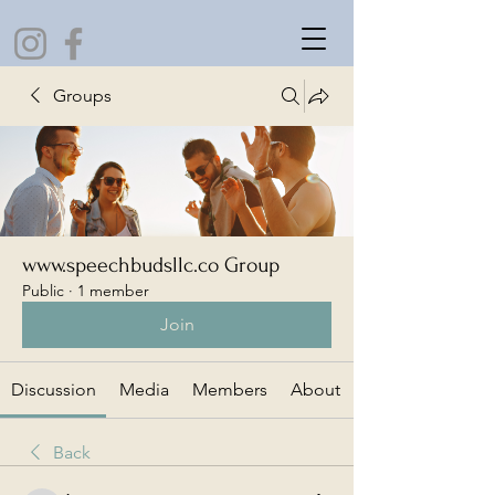
Groups
www.speechbudsllc.co Group
Public
·
1 member
Join
Discussion
Media
Members
About
Back