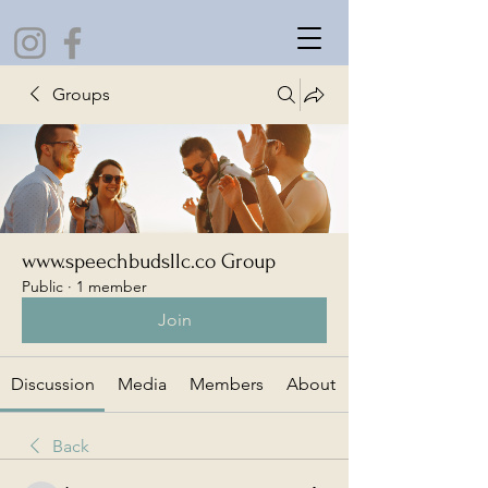
Groups
www.speechbudsllc.co Group
Public
·
1 member
Join
Discussion
Media
Members
About
Back