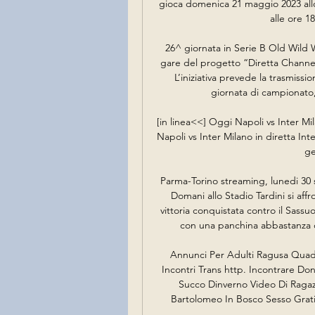
gioca domenica 21 maggio 2023 allo
alle ore 18
26^ giornata in Serie B Old Wild 
gare del progetto “Diretta Channel
L’iniziativa prevede la trasmissio
giornata di campionato,
[in linea<<] Oggi Napoli vs Inter Mil
Napoli vs Inter Milano in diretta Int
ge
Parma-Torino streaming, lunedi 30 
Domani allo Stadio Tardini si affr
vittoria conquistata contro il Sass
con una panchina abbastanza co
Annunci Per Adulti Ragusa Quadr
Incontri Trans http. Incontrare Donn
Succo Dinverno Video Di Ragazz
Bartolomeo In Bosco Sesso Grati