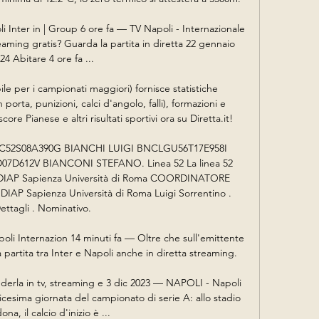
li Inter in | Group 6 ore fa — TV Napoli - Internazionale 
reaming gratis? Guarda la partita in diretta 22 gennaio 
24 Abitare 4 ore fa ...

ile per i campionati maggiori) fornisce statistiche 
n porta, punizioni, calci d'angolo, falli), formazioni e 
ore Pianese e altri risultati sportivi ora su Diretta.it!

52S08A390G BIANCHI LUIGI BNCLGU56T17E958I 
D612V BIANCONI STEFANO. Linea 52 La linea 52 
e. DIAP Sapienza Università di Roma COORDINATORE 
AP Sapienza Università di Roma Luigi Sorrentino . 
ettagli . Nominativo.

oli Internazion 14 minuti fa — Oltre che sull'emittente 
la partita tra Inter e Napoli anche in diretta streaming.

ederla in tv, streaming e 3 dic 2023 — NAPOLI - Napoli 
dicesima giornata del campionato di serie A: allo stadio 
na, il calcio d'inizio è ...
