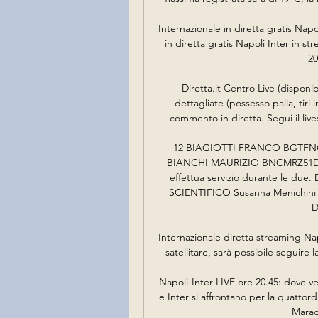
Internazionale in diretta gratis Napo
in diretta gratis Napoli Inter in st
20
Diretta.it Centro Live (disponib
dettagliate (possesso palla, tiri i
commento in diretta. Segui il livesc
12 BIAGIOTTI FRANCO BGTFNC
BIANCHI MAURIZIO BNCMRZ51D07
effettua servizio durante le du
SCIENTIFICO Susanna Menichini DI
D
Internazionale diretta streaming Nap
satellitare, sarà possibile seguire 
Napoli-Inter LIVE ore 20.45: dove v
e Inter si affrontano per la quattor
Marado