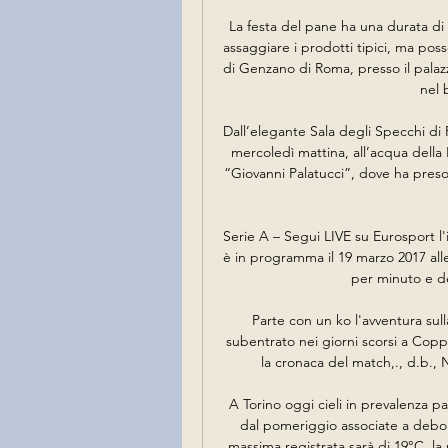
La festa del pane ha una durata di t
assaggiare i prodotti tipici, ma pos
di Genzano di Roma, presso il palazz
nel 
Dall’elegante Sala degli Specchi di 
mercoledì mattina, all’acqua della 
“Giovanni Palatucci”, dove ha preso 
Serie A – Segui LIVE su Eurosport l'
è in programma il 19 marzo 2017 alle
per minuto e de
Parte con un ko l'avventura sull
subentrato nei giorni scorsi a Coppite
la cronaca del match,., d.b., N
A Torino oggi cieli in prevalenza p
dal pomeriggio associate a debol
massima registrata sarà di 19°C, la 