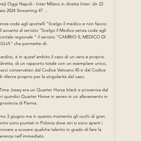
e)) Oggi Napoli - Inter Milano in diretta Inter: dir 22 
io 2024 Streaming 47 ...

senza code agli sportelli "Scelgo il medico e non faccio 
13 accanto al servizio "Scelgo il Medico senza code agli 
l portale regionale " il servizio "CAMBIO IL MEDICO DI 
GLIA" che permette di:

tardivo, è in quest’ambito il caso di un vero e proprio 
iretta, di un rapporto totale con un esemplare unico, 
cci conservataci dal Codice Vaticano 45 e dal Codice 
i riferire proprio per la singolarità del caso.

 Time Josey era un Quarter Horse black e proveniva dal 
tri quindici Quarter Horse in aereo in un allevamento in 
provincia di Parma.

ssimo 3 giugno ma in questo momento gli occhi di gran 
rtivi sono puntati in Polonia dove ieri si sono aperti i 
rovare a scovare qualche talento in grado di fare la 
ferenza nell’immediato
