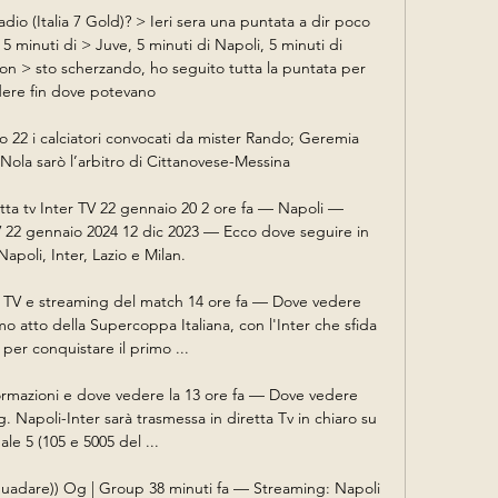
dio (Italia 7 Gold)? > Ieri sera una puntata a dir poco 
 minuti di > Juve, 5 minuti di Napoli, 5 minuti di 
on > sto scherzando, ho seguito tutta la puntata per 
ere fin dove potevano

 22 i calciatori convocati da mister Rando; Geremia 
ola sarò l’arbitro di Cittanovese-Messina

tta tv Inter TV 22 gennaio 20 2 ore fa — Napoli — 
TV 22 gennaio 2024 12 dic 2023 — Ecco dove seguire in 
Napoli, Inter, Lazio e Milan.

a TV e streaming del match 14 ore fa — Dove vedere 
o atto della Supercoppa Italiana, con l'Inter che sfida 
 per conquistare il primo ...

ormazioni e dove vedere la 13 ore fa — Dove vedere 
g. Napoli-Inter sarà trasmessa in diretta Tv in chiaro su 
le 5 (105 e 5005 del ...

(Guadare)) Og | Group 38 minuti fa — Streaming: Napoli 