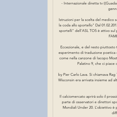
- Internazionale diretta tv ((Guadar
genna
Istruzioni per la scelta del medico 
la coda allo sportello" Dal 01.02.20
sportelli" dell'ASL TO5 è attivo su
FAMI
Eccezionale, e del resto piuttosto 
esperimento di traduzione poetica d
come nella canzone di Iacopo Mosta
Palatino 9, che ci piace d
by Pier Carlo Lava. Si chiamava Rag
Wisconsin era arrivata insieme ad al
Il calciomercato aprirà solo il pro
parte di osservatori e direttori spo
Mondiali Under 20. L’obiettivo è p
dif