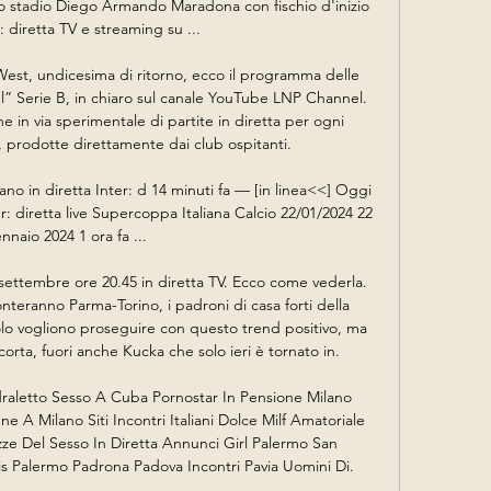
 stadio Diego Armando Maradona con fischio d'inizio 
: diretta TV e streaming su ...

West, undicesima di ritorno, ecco il programma delle 
” Serie B, in chiaro sul canale YouTube LNP Channel. 
ne in via sperimentale di partite in diretta per ogni 
 prodotte direttamente dai club ospitanti.

ano in diretta Inter: d 14 minuti fa — [in linea<<] Oggi 
er: diretta live Supercoppa Italiana Calcio 22/01/2024 22 
nnaio 2024 1 ora fa ...

settembre ore 20.45 in diretta TV. Ecco come vederla. 
onteranno Parma-Torino, i padroni di casa forti della 
uolo vogliono proseguire con questo trend positivo, ma 
rta, fuori anche Kucka che solo ieri è tornato in.

aletto Sesso A Cuba Pornostar In Pensione Milano 
e A Milano Siti Incontri Italiani Dolce Milf Amatoriale 
e Del Sesso In Diretta Annunci Girl Palermo San 
s Palermo Padrona Padova Incontri Pavia Uomini Di.
