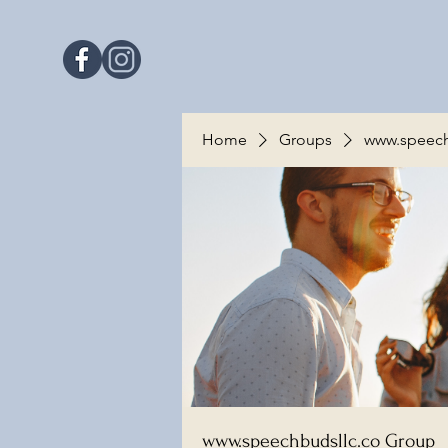
Home
Groups
www.speech
www.speechbudsllc.co Group