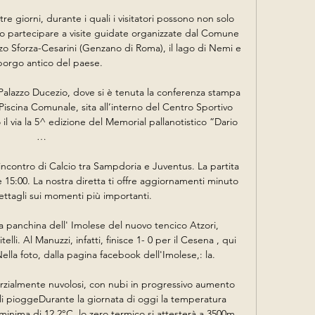
re giorni, durante i quali i visitatori possono non solo 
so partecipare a visite guidate organizzate dal Comune 
o Sforza-Cesarini (Genzano di Roma), il lago di Nemi e 
borgo antico del paese.

Palazzo Ducezio, dove si è tenuta la conferenza stampa 
Piscina Comunale, sita all’interno del Centro Sportivo 
il via la 5^ edizione del Memorial pallanotistico “Dario 
…

incontro di Calcio tra Sampdoria e Juventus. La partita 
 15:00. La nostra diretta ti offre aggiornamenti minuto 
ttagli sui momenti più importanti.

a panchina dell' Imolese del nuovo tencico Atzori, 
lli. Al Manuzzi, infatti, finisce 1- 0 per il Cesena , qui 
ella foto, dalla pagina facebook dell'Imolese,: la.

arzialmente nuvolosi, con nubi in progressivo aumento 
i pioggeDurante la giornata di oggi la temperatura 
minima di 12.2°C, lo zero termico si attesterà a 3500m.
