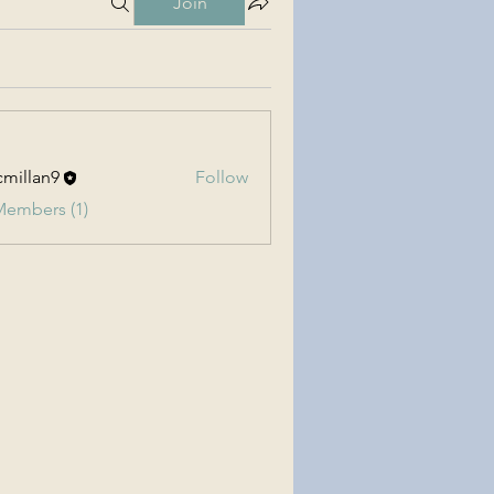
Join
millan9
Follow
an9
Members (1)