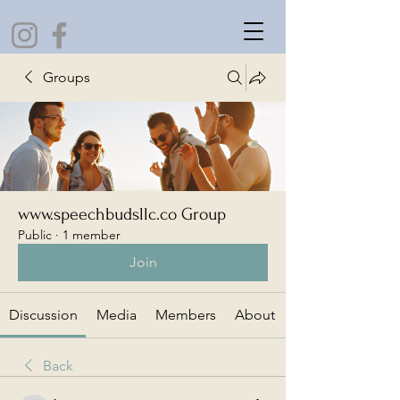
Groups
www.speechbudsllc.co Group
Public
·
1 member
Join
Discussion
Media
Members
About
Back