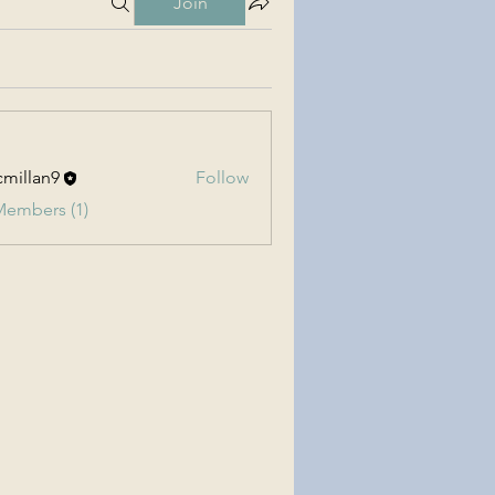
Join
millan9
Follow
an9
Members (1)