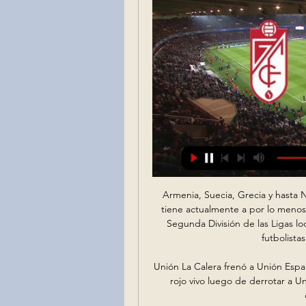
Armenia, Suecia, Grecia y hasta Nicaragua son cuatro de los 16 países donde México tiene actualmente a por lo menos un representante jugando, ya sea para la Primera o Segunda División de las Ligas locales. Si bien el arrastre mediático lo encabezan los futbolistas que juegan en Europa como

Unión La Calera frenó a Unión Española. Unión La Calera dejó el Campeonato Nacional al rojo vivo luego de derrotar a Unión Española por 2-1 en el Nicolás Chahuán en un compromiso válido.

Semana Global de México; Foro Global Bogotá; Guía para uso MEXITEL; Citas en línea EXCLUSIVAMENTE para trámites de visa con permiso del Instituto Nacional de Migración (TRÁMITES CON NUT) y legalización de documentos el viernes 1 de noviembre de 2019 para las semanas comprendidas entre el 2-13 de diciembre de 2019.

Mi nombre es Alan Goldman. Soy especialista en marketing, estudios de mercado y comportamientos humanos relacionados con las ventas. He realizado cientos de trabajos en los que mediante un proceso de investigación absolutamente científico y estadístico descubro …

Infórmate acerca de todos los resultados de fútbol de hoy en directo y conoce los próximos partidos. Entra aquí para ver los resultados de fútbol de hoy.. Real Madrid B +info. España Segunda B Segunda B Grupo II.. Granada B +info. Atlético Sanluqueño CF.

En Español-Granada vs. Atletico de Madrid (LALIGA) 1/22/24 2:05:00En Español-Granada vs. Atletico de Madrid (LALIGA). ESPN Deportes/ESPN+ • ES/EN • LALIGA. Volver. The Walt Disney Company Logo ...ESPN Deportes · Hace 4 días

Atlético Huila Boyacá Chicó en directo: Consulta el resultado del partido Atlético Huila Boyacá Chicó en vivo y sigue el marcador en directo gracias a nuestro livescore. Partido Liga Aguila - …

Para nosotros la resistencia es la otra política, es el fortalecimiento de la comunalidad, de la autonomía de la integración del pensamiento y del sentimiento de identidad de nuestro ser indígena, es nuestra alternativa histórica, es el camino que nos queda, es resultado de nuestra historia, siempre resistir es conservarnos, cuidarnos.

Después del rollo que os metí ayer, aunque me he dado cuenta que la mayoría estáis conmigo en casi todos los temas, paso hoy al tema deportivo, que como siempre, al final es lo que nos gusta y nos motiva para estar metidos en este "fregado".

Granada vs. Atlético de Madrid en vivo: cómo verlo, horario y TV hace 22 horas — Granada y Atlético de Madrid se enfrentarán por La Liga de España el sábado 20 de enero. El partido se jugará a las 12:15hs. Seguilo en vivo ...

El Sevilla FC y el RC Celta de Vigo afrontarán un interesante duelo en la trigésimo cuarta jornada de LaLiga en el estadio Ramón Sánchez Pizjuán. En el coliseo sevillista, frente a frente, estarán dos entrenadores con un ideario muy similar.

Obtén el resumen del partido Tampico Madero vs. Cimarrones de Sonora. Obtén el resumen del partido Tampico Madero vs. Cimarrones de Sonora. Ir a la navegación Presentado por. Presentado por < > Menu ESPN. Resultados. Has llegado a la edición de México. Quedarse en el sitio actual o ir a edición preferida. Fútbol;

Reserva, el sábado a las 7:30 en el GCCG Rubio Ñu vs Libertad, en La Arboleda, a las 20:10. Reserva de preliminar a las 17:50 Sábado 25 de febrero Cerro Porteño vs Sol de América, en el “Defensores del Chaco” a las 18 hs.

Ver EN VIVO ONLINE: Atlético Madrid vs Granada por la Liga 14 ago 2023 — Cómo ver en vivo por TV y streaming el partido entre Atlético de Madrid vs Granada, correspondiente a la fecha 1 de LaLiga 2023-24.

Argentina 0-0 Perú: Resumen, resultado y goles. Partido de la 17ª fecha de las Eliminatorias sudamericanas, disputado en la Bombonera el día 5 de Octubre

San Martín Burzaco vs. Berazategui - 13 February 2018 - Soccerway. Bahasa - Indonesia; Chinese (simplified) Deutsch; English - Australia; English - Canada; English - Ghana; English - International; English - Ireland; English - Kenya;