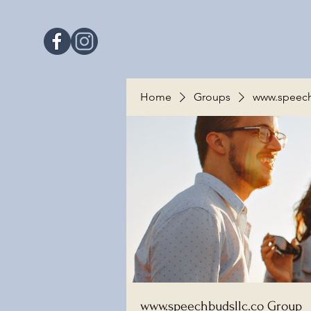
Home
Groups
www.speech
www.speechbudsllc.co Group