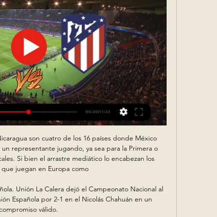
 English - Malaysia; English - Nigeria; English - Nordics;

Gimnasia-Newell's: La salvada en la línea de Paredes ante Tijanovich El defensor se lanzó con la cabeza y metió un atajadón para evitar lo que hubiera sido gol del Lobo.

La tenista de Elortondo, Candela Bugnon, se metió ayer en los cuartos de final del torneo Copa El Abierto, correspondiente al circuito del Womens Circuit de ITF, dotado con 15 mil dólares en premios y que se juega en las canchas de El Abierto Tennis.

Hoy (17-04-2019) estamos para relatar el partido en vivo Deportivo Siquinala – CSD Comunicaciones que se jugará a las 18:00. Falta poco para el encuentro y con nuestro equipo SteamingScore.Net estamos preparados para ofrecerles una en directo narración de alta calidad.

Horario y programación de TV del partido Toluca contra Cruz Azul hoy por el torneo apertura mexicano ¿Cómo mirar TV Azteca en vivo por internet desde celular android para mirar el partido Chivas Guadalajara vs Tigres UANL? Sintonizar tv por internet TV Azteca deportes en vivo Club Chivas Guadalajara vs Tigres UANL en directo

Clan Juvenil Más información: dom: 11/11/18: PRB: Clan Juvenil - Gualaceo Más información: dom: 18/11/18: PRB: Puerto Quito - Clan Juvenil Más información: mié: 21/11/18: PRB: Clan Juvenil - …

Chile Kuscevic: "No me voy a retirar sin ganar una Libertadores o una Champions" Conmebol Libertadores Liberman: "Salvo algunos pasajes, el Boca de Alfaro siempre fue un espanto" Liga colombiana Ver todos. Liga Colombiana El torneo 2020-1 comienza el 19 de enero y termina a mediados de mayo.

Granada vs. Atlético de Madrid: Pronósticos, apuestas, cuotas hace 1 día — Granada vs. Atlético de Madrid: Pronósticos, apuestas, cuotas y predicciones del partido por La Liga 2024. Author Photo.

Independiente Santa Fe, por su parte, intentará pelear la liga y la Copa Sudamericano de la mano de Gregorio Pérez. El entrenador llega como reemplazo de Gustavo Costas y sabe que la hinchada espera buenos resultados en las competencias nacionales e internacionales.

Granada – Atlético Madrid: Marcador en vivo, últimas noticias hace 5 horas — Partido Granada vs Atlético Madrid - España. Primera División (1/22/2024): Marcador en vivo, retransmisión, estadísticas y resultados directos en ...

Este festival realizado en honor a La Doña del Llano, Antonia Volcán, quien en su época fuese dueña del antiguo Capanaparo (legendario llegadero de llaneros y llaneras de todas partes, donde había arpa, cuatro y maracas), aunque nacida en el estado Apure, el 31 de marzo de 1922, fue bautizada como la Hija de Barinas, por la importante.

El Sitio de Juventud Antoniana con las noticias de ultimo momento, partidos, fixture y toda la información que buscas. Gol a Gol minuto a minuto.

Argentina consiguió la primera medalla de oro en Beijing. La presea dorada la obtuvieron la dupla de ciclistas Juan Esteban Curuchet y Walter Pérez en la prueba Americana en los Juegos Olímpicos.

Granada vs Atlético de Madrid: Pronóstico, momios y dónde hace 2 días — Granada vs Atlético de Madrid: Pronóstico, momios y dónde ver en vivo LaLiga. Los dirigidos por Diego Pablo Simeone visitan Los Cármenes con ...

La Copa Argentina está llegando a sus etapas finales, y en esta fase comienzan a jugar los equipos más importantes de la Primera División. Sólo restan jugarse 15 partidos, porque Boca ya hizo lo suyo ante Excursionistas (4-0).

Solo Rojo: Transmisión completa del 3-2 ante Universidad Católica de Ecuador.- En estos clips, podemos repasar completa, la transmisión oficial de SOLO ROJO, la transmisión oficial de Independiente, que tuvo a Eduardo Argüello, su conductor, presente en Ecuador, donde Independiente,.

76' Gol de Yordi Vílchez (3-1) Gol en propia puerta de Yordi Vílchez, Deportivo Municipal.Alianza Lima 3, Deportivo Municipal 1. Alianza Lima 3 Deportivo Municipal 1. 76' Remate fallado por Gonzalo Godoy (Alianza Lima) remate de cabeza desde el centro del área …

Puente del Ebro, Tudela. El puente sobre el Ebro de Tudela es la antesala del interesante legado artístico dejado por musulmanes, judíos, mozárabes y cristianos. Con una longitud de 360 m, está compuesto por 16 pilas y 17 arcos, todos desiguales. Su importancia es consustancial a la ciudad, cuya historia se articula en torno al paso del.

tu portal de partidos en directo gratis hoy Barcelona SC vs Emelec si te emociona poder seguir el Barcelona SC vs Emelec online este es tu Pagina ver la Champions en directo este es tu sitio, entra a ver Barcelona SC vs Emelec online y pasa una gran tarde de goles

Atletico Madrid B encuentros, partidos. Utilizamos cookies para ofrecerte la mejor experiencia en nuestra página web. Mediante el uso de nuestra página aceptas. Nuestras estadísticas exhasutivas y en directo de fútbol de la Premier League , La Liga, Serie A,.

LaLiga Jornada 21 //23-24// GRANADA VS ATLÉTICO DE Granada vs Atlético de Madrid en directo por la jornada 21 de La Liga Conoce aquí todos los detalles del evento y sigue la transmisión ...YouTube · 90´ + EL AÑADIDO · Hace 19 horas

El basquetero venezolano Tulio Cobos estima que la serie semifinal entre Bucaneros de La Guaira y Guaiqueríes de Margarita se extenderá a un máximo de siete encuentros. Espera regresar a la cancha en un mes.

Relator, ejecutivo y fundador de la Liga Especial de Baloncesto habla de los pioneros que montaron el primer torneo y de las dificultades para montar la edición 2018 de la LPB CARACAS.- La voz de Nelson Jiménez forma parte de la banda sonora del baloncesto venezolano. Sus cuerdas vocales han vibrado para este deporte desde 1974, […]

Granada contra Atlético de Madrid Ver en directo, Pronósticos hace 7 horas — Mira y apuesta en el partido en vivo. Regístrese o inicie sesión para ver la transmisión en vivo. Para ver Granada vs Atlético de Madrid, se necesita una ...

Tags: Ver Barcelona vs Granada en vivo online gratis 28 Febrero 2015 Partido online el Partido en vivo.Barcelona vs Granada gratis en directo en alta definición sin trabas, Barcelona vs Granada en línea, Barcelona vs Granada online por internet, ver hoy