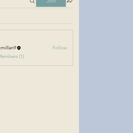
Join
millan9
Follow
an9
Members (1)