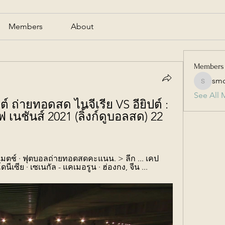
Members
About
Members
smc
smcmill
See All 
ต์ ถ่ายทอดสด ไนจีเรีย VS อียิปต์ : 
 เนชันส์ 2021 (ลิ้งก์ดูบอลสด) 22 
แมตช์ · ฟุตบอลถ่ายทอดสดคะแนน. > ลีก ... เคป
ดนีเซีย · เซเนกัล - แคเมอรูน · ฮ่องกง, จีน ...