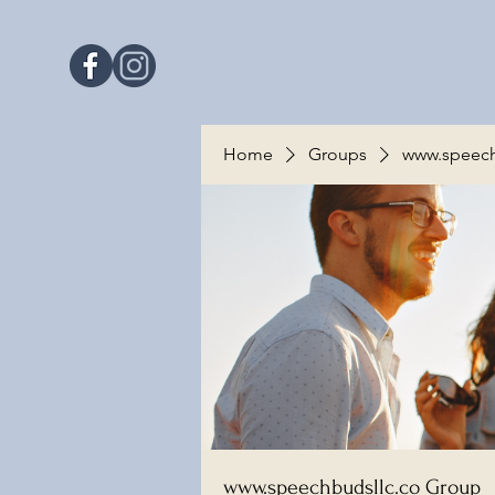
Home
Groups
www.speech
www.speechbudsllc.co Group