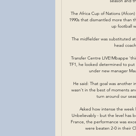
season and th
The Africa Cup of Nations (Afcon) 
1990s that dismantled more than thr
up football 
The midfielder was substituted at 
head coach 
Transfer Centre LIVE!Mbappe 'thin
TF1, he looked determined to put 
under new manager Mauri
He said: That goal was another 
wasn't in the best of moments an
turn around our seaso
Asked how intense the week h
Unbelievably - but the level has 
France, the performance was excel
were beaten 2-0 in their C