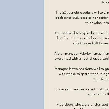
to s
The 22-year-old credits a will to w
goalscorer and, despite her senior
to develop into
That seemed to inspire his team-mat
first from Odegaard's free-kick a
effort looped off forme
Albion manager Valerien Ismael hand
presented with a host of opportuniti
Manager Howe has done well to guid
with weeks to spare when relegat
significan
It was right and important that bot
happened to th
Aberdeen, who were unchanged fro