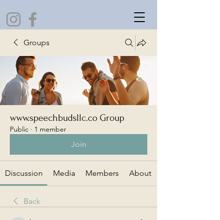
Groups
www.speechbudsllc.co Group
Public
·
1 member
Join
Discussion
Media
Members
About
Back