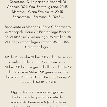
Casertana, C. Le partite di Venerdì 26 
Gennaio 2024. Ora, Partita, girone. 20:45, 
Mantova – Giana Erminio, A. 20:45, 
Recanatese – Fermana, B. 20:45 ...

Benevento vs Monopoli | Serie C Benevento 
vs Monopoli | Serie C ; Picerno logo Picerno. 
38. 211083 ; US Avellino logo US Avellino. 38. 
211155 ; Crotone logo Crotone. 38. 211155 ; 
Casertana logo ...

XV de Piracicaba Atibaia SP in diretta: scopri 
i risultati della partita XV de Piracicaba 
Atibaia SP live e segui i tabellini in diretta XV 
de Piracicaba Atibaia SP grazie al nostro 
livescore. Partita di Copa Paulista, Group 2 
giocata il 09/08/19 23:00

Oggi si torna in campo per giocare 
l'anticipo della quarta giornata del 
campionato Primavera A (in diretta su 
Sportitalia). Il Napoli giocherà di lunedì in 