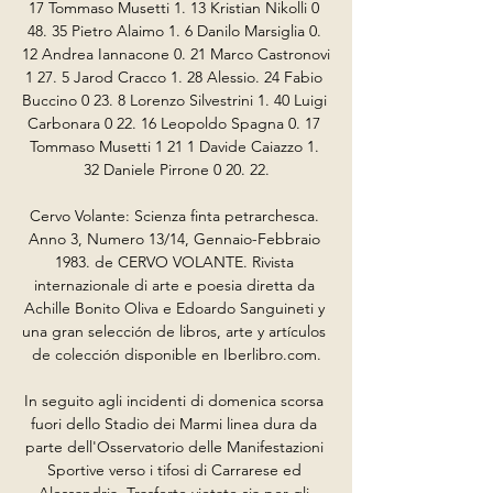
17 Tommaso Musetti 1. 13 Kristian Nikolli 0 
48. 35 Pietro Alaimo 1. 6 Danilo Marsiglia 0. 
12 Andrea Iannacone 0. 21 Marco Castronovi 
1 27. 5 Jarod Cracco 1. 28 Alessio. 24 Fabio 
Buccino 0 23. 8 Lorenzo Silvestrini 1. 40 Luigi 
Carbonara 0 22. 16 Leopoldo Spagna 0. 17 
Tommaso Musetti 1 21 1 Davide Caiazzo 1. 
32 Daniele Pirrone 0 20. 22.

Cervo Volante: Scienza finta petrarchesca. 
Anno 3, Numero 13/14, Gennaio-Febbraio 
1983. de CERVO VOLANTE. Rivista 
internazionale di arte e poesia diretta da 
Achille Bonito Oliva e Edoardo Sanguineti y 
una gran selección de libros, arte y artículos 
de colección disponible en Iberlibro.com.

In seguito agli incidenti di domenica scorsa 
fuori dello Stadio dei Marmi linea dura da 
parte dell'Osservatorio delle Manifestazioni 
Sportive verso i tifosi di Carrarese ed 
Alessandria. Trasferte vietate sia per gli 