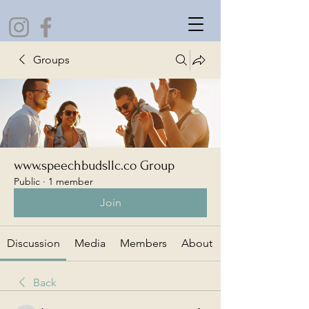
Groups
www.speechbudsllc.co Group
Public
·
1 member
Join
Discussion
Media
Members
About
Back