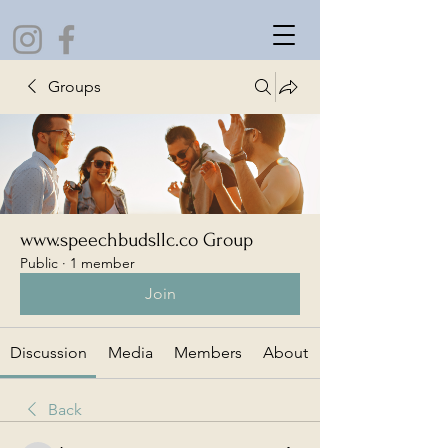
Groups
www.speechbudsllc.co Group
Public
·
1 member
Join
Discussion
Media
Members
About
Back